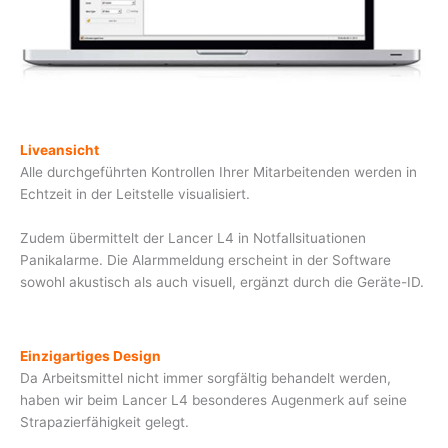
Liveansicht
Alle durchgeführten Kontrollen Ihrer Mitarbeite
nden
werden in
Echtzeit in der Leitstelle
v
isu
a
li
s
i
e
r
t.
Zud
e
m
übermittelt
der Lancer L4 in Notfallsituationen
Panikalarme.
Die Alarmmeldung
e
r
scheint
in der Software
sowohl
akustisch
als
au
ch
v
i
su
e
l
l,
er
g
ä
nz
t
durch
d
i
e
Gerä
t
e-ID
.
Einzigartiges Design
Da Arbeitsmittel nicht immer sorg
fältig
behandelt werden,
haben wir beim Lancer L4
b
e
so
n
deres
A
u
ge
n
m
er
k
auf
s
e
i
n
e
St
r
ap
a
zie
r
fähigkeit gelegt.