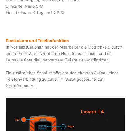
Simkarte: Nano SIM
Einsatzdauer: 4 Tage mit GPRS
Panikalarm und Telefonfunktion
In Notfallsituationen
h
a
t
der Mitarbeiter
d
ie
Möglic
hk
e
it,
du
r
ch
einen Panik-Alarmknopf s
ti
l
l
e
Notrufe auszulösen
und die
Leitstelle über die
une
rwar
t
ete G
e
f
ahr
z
u v
e
r
st
ä
nd
i
g
e
n.
E
in
zusätzlicher
Knopf e
r
m
öglicht den
direkten
Aufbau einer
Telefonverbindung zu
zu
vor im Gerät
gesp
e
ic
h
e
r
ten
Notrufnummern.