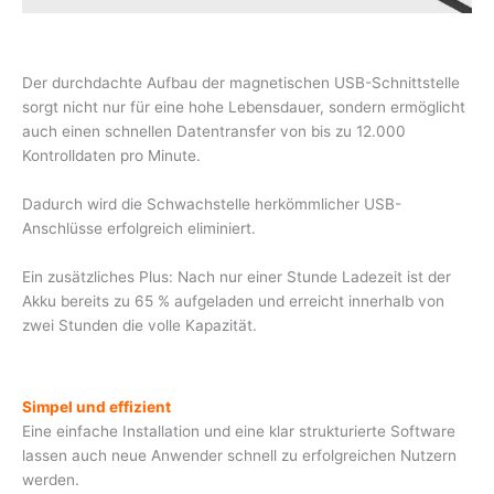
Der
durch
d
a
ch
te Aufbau der magnetischen USB-Schnittstelle
so
r
g
t
n
i
ch
t
nur
für
eine hohe Lebensdauer, sondern ermöglicht
auch einen schnellen Datentransfer von bis zu 12.000
Kontrolldaten pro Minute.
D
adurch
wird die Schwachstelle
herkömmlicher USB-
Anschlüsse er
f
o
l
gre
i
c
h
e
lim
ini
er
t.
Ei
n
zusä
t
zliches
Plus
:
Nach
n
ur
ei
n
er Stunde
Ladezeit
ist der
Akku
bereits
zu 65 %
aufgeladen
und
er
rei
ch
t
i
n
n
e
r
halb
von
zwei
Stunden
die
voll
e
Kap
azität.
Simpel und effizient
Eine einfache Installation und eine klar strukturierte Software
lassen auch neue Anwender schnell zu erfolgreichen Nutzern
werden.