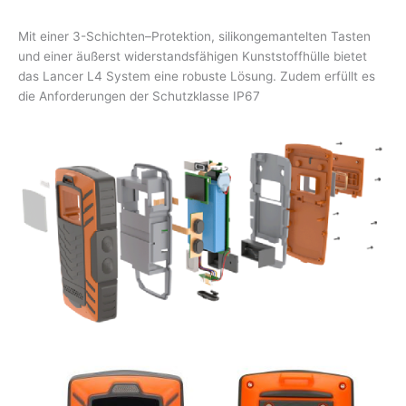
M
i
t
e
iner
3-Schichten
–
Protektion,
silikongemantelten
Tasten
und eine
r
äußerst
wi
de
r
st
a
nds
fäh
i
g
e
n
Kunststoffhülle
biet
e
t
das Lancer L4 System
ein
e robuste
Lö
s
ung.
Zude
m
erfüll
t
es
die Anforderungen
der Schutzklasse IP67