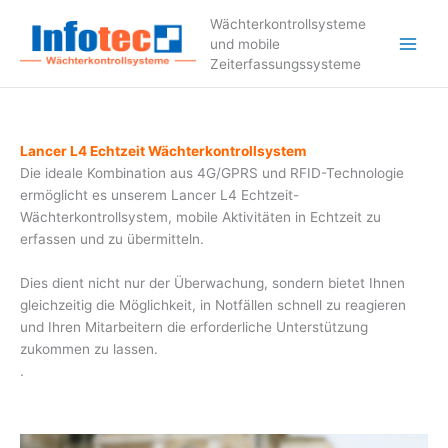
Zum
Wächterkontrollsysteme
Inhalt
und mobile
springen
Zeiterfassungssysteme
Lancer L4 Echtzeit Wächterkontrollsystem
Die
i
d
e
al
e
Kom
b
in
at
i
on
aus
4G/GPRS und RFID
-T
e
chnolog
i
e
ermöglicht es
unserem Lancer L4
Echtzeit-
Wächterkontrollsystem, mobile Aktivitäten in
Echtzeit
zu
er
fa
sse
n
und zu übermitteln.
Dies dient nicht nur
der
Üb
e
r
wa
ch
un
g
, sond
ern bietet
Ihnen
gleichzeitig die Möglichkeit,
in
No
t
f
äll
e
n
sch
n
e
ll
zu
r
e
agiere
n
u
n
d
Ihr
en
Mi
ta
r
bei
t
e
rn die
erf
order
liche
U
nt
e
rstü
t
zu
n
g
zuko
mm
e
n
zu
l
a
ss
en.
.